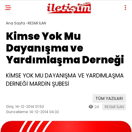
Ana Sayfa
›
RESMİ İLAN
Kimse Yok Mu
Dayanışma ve
Yardımlaşma Derneği
KİMSE YOK MU DAYANIŞMA VE YARDIMLAŞMA
DERNEĞİ MARDİN ŞUBESİ
TÜM YAZILARI
Giriş: 14-12-2014 01:53
24
RESMİ İLAN
Güncelleme: 14-12-2014 04:32