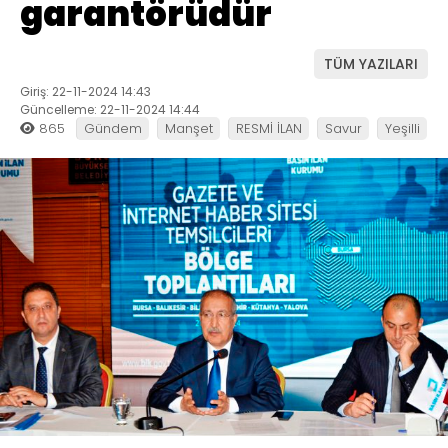
garantörüdür
TÜM YAZILARI
Giriş: 22-11-2024 14:43
Güncelleme: 22-11-2024 14:44
865
Gündem
Manşet
RESMİ İLAN
Savur
Yeşilli