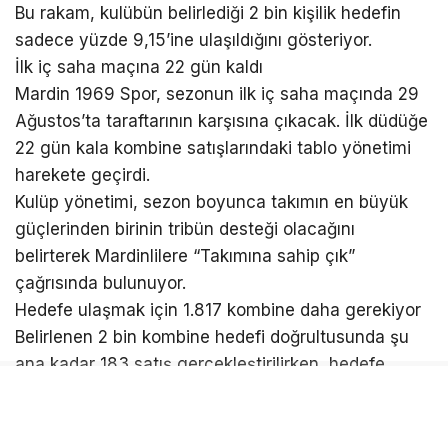
Bu rakam, kulübün belirlediği 2 bin kişilik hedefin
sadece yüzde 9,15’ine ulaşıldığını gösteriyor.
İlk iç saha maçına 22 gün kaldı
Mardin 1969 Spor, sezonun ilk iç saha maçında 29
Ağustos’ta taraftarının karşısına çıkacak. İlk düdüğe
22 gün kala kombine satışlarındaki tablo yönetimi
harekete geçirdi.
Kulüp yönetimi, sezon boyunca takımın en büyük
güçlerinden birinin tribün desteği olacağını
belirterek Mardinlilere “Takımına sahip çık”
çağrısında bulunuyor.
Hedefe ulaşmak için 1.817 kombine daha gerekiyor
Belirlenen 2 bin kombine hedefi doğrultusunda şu
ana kadar 183 satış gerçekleştirilirken, hedefe
ulaşılması için 1.817 kombinenin daha satılması
gerekiyor.
Yönetim, önümüzdeki günlerde taraftar ilgisinin