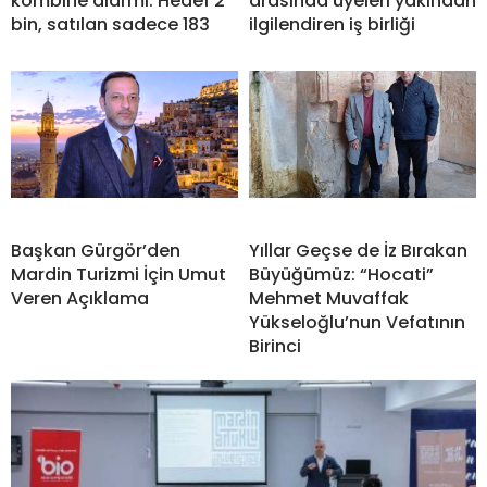
kombine alarmı: Hedef 2
arasında üyeleri yakından
bin, satılan sadece 183
ilgilendiren iş birliği
Başkan Gürgör’den
Yıllar Geçse de İz Bırakan
Mardin Turizmi İçin Umut
Büyüğümüz: “Hocati”
Veren Açıklama
Mehmet Muvaffak
Yükseloğlu’nun Vefatının
Birinci