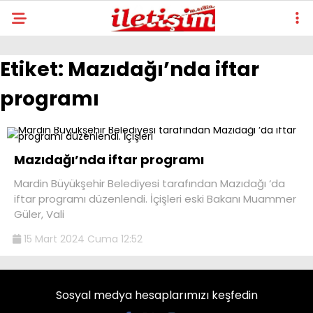
Etiket:
Mazıdağı’nda iftar
programı
Mazıdağı’nda iftar programı
Mardin Büyükşehir Belediyesi tarafından Mazıdağı ‘da
iftar programı düzenlendi. İçişleri eski Bakanı Muammer
Güler, Vali
15 Mart 2024 Cuma 12:52
Sosyal medya hesaplarımızı keşfedin