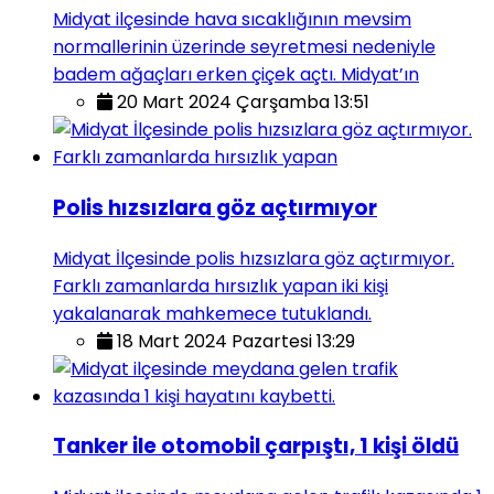
Midyat ilçesinde hava sıcaklığının mevsim
normallerinin üzerinde seyretmesi nedeniyle
badem ağaçları erken çiçek açtı. Midyat’ın
20 Mart 2024 Çarşamba 13:51
Polis hızsızlara göz açtırmıyor
Midyat İlçesinde polis hızsızlara göz açtırmıyor.
Farklı zamanlarda hırsızlık yapan iki kişi
yakalanarak mahkemece tutuklandı.
18 Mart 2024 Pazartesi 13:29
Tanker ile otomobil çarpıştı, 1 kişi öldü