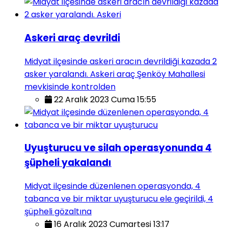
Askeri araç devrildi
Midyat ilçesinde askeri aracın devrildiği kazada 2
asker yaralandı. Askeri araç Şenköy Mahallesi
mevkisinde kontrolden
22 Aralık 2023 Cuma 15:55
Uyuşturucu ve silah operasyonunda 4
şüpheli yakalandı
Midyat ilçesinde düzenlenen operasyonda, 4
tabanca ve bir miktar uyuşturucu ele geçirildi, 4
şüpheli gözaltına
16 Aralık 2023 Cumartesi 13:17