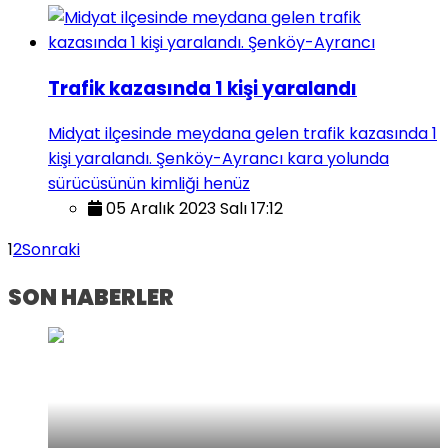
Trafik kazasında 1 kişi yaralandı
Midyat ilçesinde meydana gelen trafik kazasında 1
kişi yaralandı. Şenköy-Ayrancı kara yolunda
sürücüsünün kimliği henüz
05 Aralık 2023 Salı 17:12
1
2
Sonraki
SON HABERLER