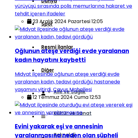
Dünya
yürüyüşü sırasında polis memurlarına hakaret ve
tehdit içeren ifadeler
23 Aralık 2024 Pazartesi 12:05
Spor
Resmi İlanlar
Oğlunun ateşe verdiği evde yaralanan
kadın hayatını kaybetti
Diğer
Midyat ilçesinde oğlunun ateşe verdiği evde
yaralanan kadın, tedavi gördüğü hastanede
yaşamını yitirdi. Çavuş Mahallesi
Aile ve Sağlık
12 Temmuz 2024 Cuma 12:53
Kültür ve Sanat
Evini yakarak eşi ve annesinin
yaralanmasına neden olan şüpheli
Teknoloji