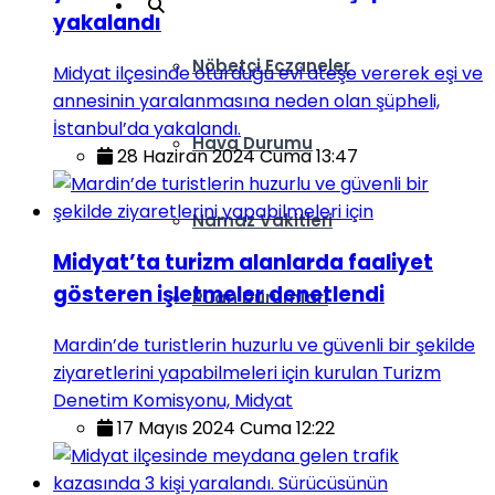
yakalandı
Nöbetçi Eczaneler
Midyat ilçesinde oturduğu evi ateşe vererek eşi ve
annesinin yaralanmasına neden olan şüpheli,
İstanbul’da yakalandı.
Hava Durumu
28 Haziran 2024 Cuma 13:47
Namaz Vakitleri
Midyat’ta turizm alanlarda faaliyet
gösteren işletmeler denetlendi
Puan Durumları
Mardin’de turistlerin huzurlu ve güvenli bir şekilde
ziyaretlerini yapabilmeleri için kurulan Turizm
Denetim Komisyonu, Midyat
17 Mayıs 2024 Cuma 12:22