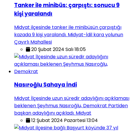
Tanker ile minibüs: çarpıştı: sonucu 9
kişi yaralandı
Midyat ilçesinde tanker ile minibüsün çarpıştığı
kazada 9 kişi yaralandı. Midyat-İdil kara yolunun
Çayırlı Mahallesi
20 Şubat 2024 Salı 18:05
Nasıroğlu Sahaya İndi
Midyat İlçesinde uzun süredir adaylığını açıklaması
beklenen Şeyhmus Nasıroğlu, Demokrat Partiden
başkan adaylığını açıkladı. Midyat
12 Şubat 2024 Pazartesi 13:04