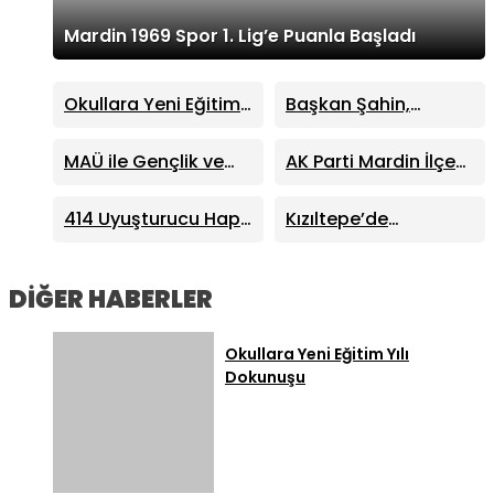
Mardin 1969 Spor 1. Lig’e Puanla Başladı
Okullara Yeni Eğitim
Başkan Şahin,
Yılı Dokunuşu
Midyat’ın Ulaşım
Yatırımlarını
MAÜ ile Gençlik ve
AK Parti Mardin İlçe
Ankara’da Masaya
Spor İl Müdürlüğü
Başkanları Savur’da
Yatırdı
Arasında İş Birliği
Toplandı
414 Uyuşturucu Hap
Kızıltepe’de
Protokolü
ve 113 Fişek Ele
Uyuşturucu
Geçirildi
Operasyonu: 4
Şüpheli Yakalandı
DİĞER HABERLER
Okullara Yeni Eğitim Yılı
Dokunuşu