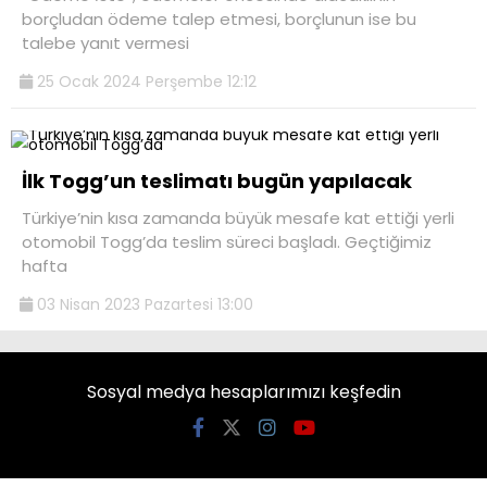
borçludan ödeme talep etmesi, borçlunun ise bu
talebe yanıt vermesi
25 Ocak 2024 Perşembe 12:12
İlk Togg’un teslimatı bugün yapılacak
Türkiye’nin kısa zamanda büyük mesafe kat ettiği yerli
otomobil Togg’da teslim süreci başladı. Geçtiğimiz
hafta
03 Nisan 2023 Pazartesi 13:00
Sosyal medya hesaplarımızı keşfedin