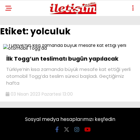
Etiket:
yolculuk
İlk Togg’un teslimatı bugün yapılacak
Türkiye’nin kısa zamanda büyük mesafe kat ettiği yerli
otomobil Togg’da teslim süreci başladı. Geçtiğimiz
hafta
03 Nisan 2023 Pazartesi 13:00
Sosyal medya hesaplarımızı keşfedin