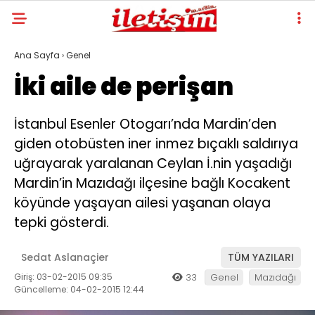
Ana Sayfa
›
Genel
İki aile de perişan
İstanbul Esenler Otogarı’nda Mardin’den
giden otobüsten iner inmez bıçaklı saldırıya
uğrayarak yaralanan Ceylan İ.nin yaşadığı
Mardin’in Mazıdağı ilçesine bağlı Kocakent
köyünde yaşayan ailesi yaşanan olaya
tepki gösterdi.
Sedat Aslanaçier
TÜM YAZILARI
Giriş: 03-02-2015 09:35
33
Genel
Mazıdağı
Güncelleme: 04-02-2015 12:44