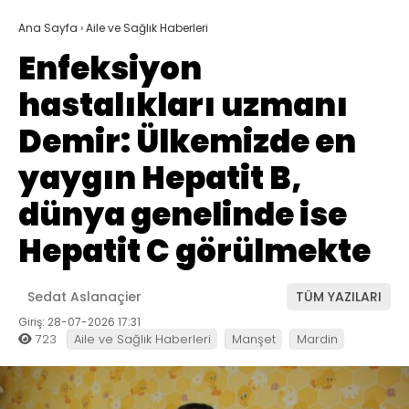
Ana Sayfa
›
Aile ve Sağlık Haberleri
Enfeksiyon
hastalıkları uzmanı
Demir: Ülkemizde en
yaygın Hepatit B,
dünya genelinde ise
Hepatit C görülmekte
Sedat Aslanaçier
TÜM YAZILARI
Giriş: 28-07-2026 17:31
723
Aile ve Sağlık Haberleri
Manşet
Mardin