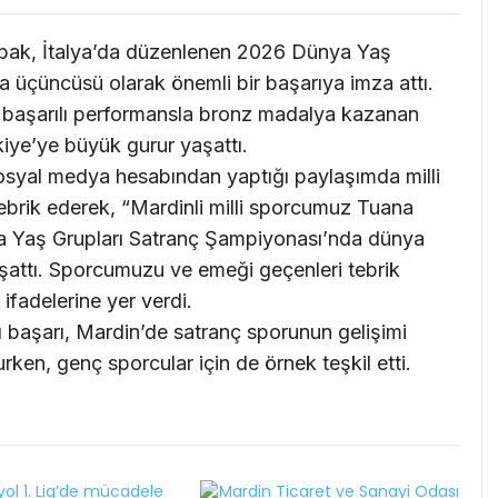
 Abak, İtalya’da düzenlenen 2026 Dünya Yaş
 üçüncüsü olarak önemli bir başarıya imza attı.
i başarılı performansla bronz madalya kazanan
ye’ye büyük gurur yaşattı.
osyal medya hesabından yaptığı paylaşımda milli
ebrik ederek, “Mardinli milli sporcumuz Tuana
a Yaş Grupları Satranç Şampiyonası’nda dünya
şattı. Sporcumuzu ve emeği geçenleri tebrik
 ifadelerine yer verdi.
ı başarı, Mardin’de satranç sporunun gelişimi
ken, genç sporcular için de örnek teşkil etti.