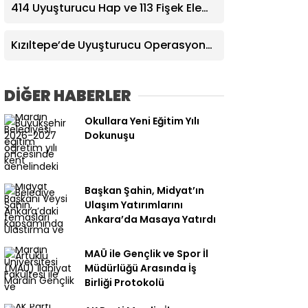
414 Uyuşturucu Hap ve 113 Fişek Ele
Geçirildi
Kızıltepe’de Uyuşturucu Operasyonu:
4 Şüpheli Yakalandı
DİĞER HABERLER
Okullara Yeni Eğitim Yılı
Dokunuşu
Başkan Şahin, Midyat’ın
Ulaşım Yatırımlarını
Ankara’da Masaya Yatırdı
MAÜ ile Gençlik ve Spor İl
Müdürlüğü Arasında İş
Birliği Protokolü