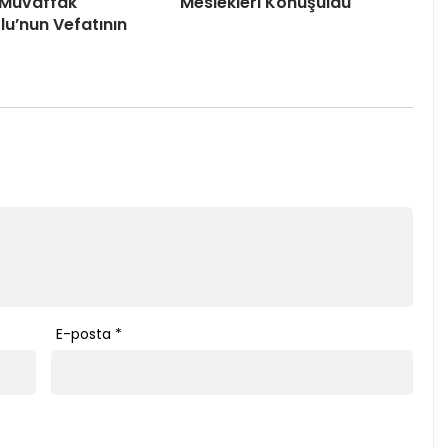
Muvaffak
Meslekleri Konuşuldu
lu’nun Vefatının
E-posta
*