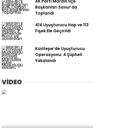
AK Parti Mardin İlçe
Başkanları Savur’da
Toplandı
414 Uyuşturucu Hap ve 113
Fişek Ele Geçirildi
Kızıltepe’de Uyuşturucu
Operasyonu: 4 Şüpheli
Yakalandı
VİDEO