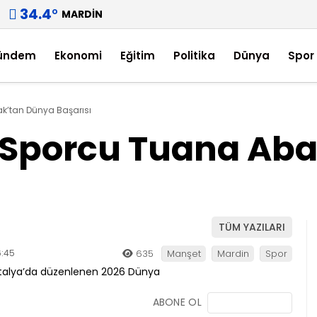
34.4
°
MARDIN
ündem
Ekonomi
Eğitim
Politika
Dünya
Spor
ak’tan Dünya Başarısı
li Sporcu Tuana Ab
TÜM YAZILARI
6:45
635
Manşet
Mardin
Spor
ABONE OL