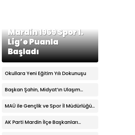
Mardin 1969 Spor 1.
Lig’e Puanla
Başladı
Okullara Yeni Eğitim Yılı Dokunuşu
Başkan Şahin, Midyat’ın Ulaşım
Yatırımlarını Ankara’da Masaya
Yatırdı
MAÜ ile Gençlik ve Spor İl Müdürlüğü
Arasında İş Birliği Protokolü
AK Parti Mardin İlçe Başkanları
Savur’da Toplandı